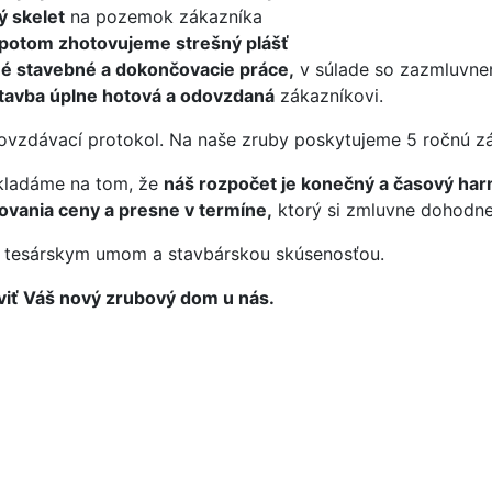
 skelet
na pozemok zákazníka
 potom zhotovujeme strešný plášť
né stavebné a dokončovacie práce,
v súlade so zazmluvne
stavba úplne hotová a odovzdaná
zákazníkovi.
vzdávací protokol. Na naše zruby poskytujeme 5 ročnú zá
akladáme na tom, že
náš rozpočet je konečný a časový ha
vania ceny a presne v termíne,
ktorý si zmluvne dohodn
m tesárskym umom a stavbárskou skúsenosťou.
aviť Váš nový zrubový dom u nás.