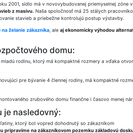
oku 2001, sídlo má v novovybudovanej priemyselnej zóne v
vieb z masívu.
Naša spoločnosť má 25 stálych pracovníkov. 
ovanie stavieb a priebežne kontrolujú postup výstavby.
 na želanie zákazníka
, ale
aj ekonomicky výhodou alterna
rozpočtového domu:
mladú rodinu, ktorý má kompaktné rozmery a vďaka otvore
ovujúci pre bývanie 4 člennej rodiny, má kompaktné rozme
 montovaného zrubového domu finančne i časovo menej nár
 je nasledovný:
uľatiny, ktorý bol vopred dohodnutý so zákazníkom
tu pripravíme na zákazníkovom pozemku základovú dosk