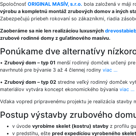
Spoločnosť
ORIGINAL MASÍV, s.r.o.
bola založená v máji r
výrobu a kompletnú montáž zrubových domov a iných sta
Zabezpečujú priebeh rokovaní so zákazníkmi, riadia zásob
Zaoberáme sa nie len realizáciou luxusných
drevostabieb
zrubové rodinné domy z guľatinového masívu.
Ponúkame dve alternatívy nízko
•
Zrubový dom – typ 01
menší rodinný domček určený pre 
navrhnuté pre bývanie 3 až 4 člennej rodiny
viac …
•
Zrubový dom – typ 02
stredne veľký rodinný domček vyh
materiálov vytvára koncept ekonomického bývania
viac …
Vďaka vopred pripravenému projektu je realizácia stavby
Postup výstavby zrubového domu
v úvode
vyrobíme skelet (kostru) stavby
z profilu g
v predstihu, ešte
pred expedíciou vyrobeného skele