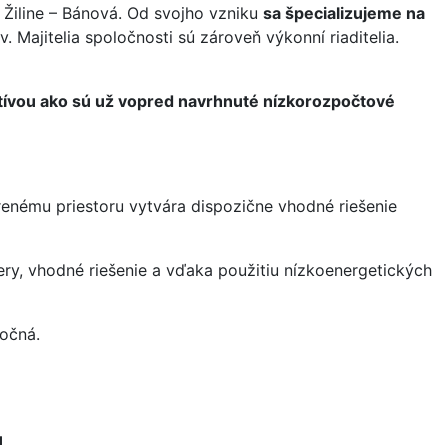
 Žiline – Bánová. Od svojho vzniku
sa špecializujeme na
Majitelia spoločnosti sú zároveň výkonní riaditelia.
tívou ako sú už vopred navrhnuté nízkorozpočtové
nému priestoru vytvára dispozične vhodné riešenie
ry, vhodné riešenie a vďaka použitiu nízkoenergetických
očná.
u