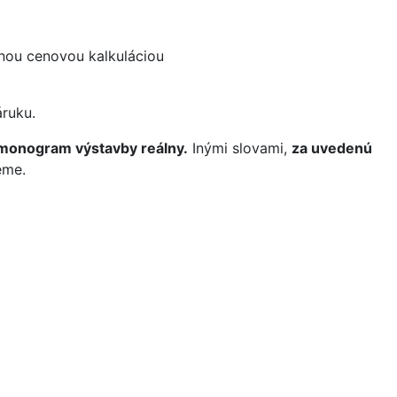
nou cenovou kalkuláciou
ruku.
rmonogram výstavby reálny.
Inými slovami,
za uvedenú
eme.