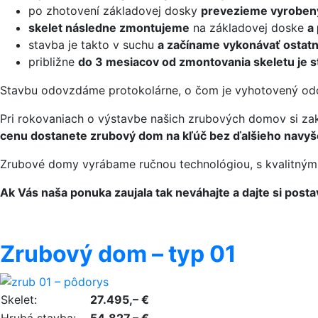
po zhotovení základovej dosky
prevezieme vyrobený
skelet následne zmontujeme
na základovej doske
a
stavba je takto v suchu
a začíname vykonávať ostat
približne
do 3 mesiacov od zmontovania skeletu je 
Stavbu odovzdáme protokolárne, o čom je vyhotovený odo
Pri rokovaniach o výstavbe našich zrubových domov si z
cenu dostanete zrubový dom na kľúč bez ďalšieho navyšo
Zrubové domy vyrábame ručnou technológiou, s kvalitný
Ak Vás naša ponuka zaujala tak neváhajte a dajte si post
Zrubový dom – typ 01
Skelet:
27.495,– €